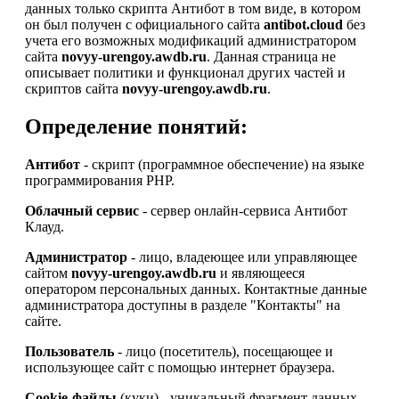
данных только скрипта Антибот в том виде, в котором
он был получен с официального сайта
antibot.cloud
без
учета его возможных модификаций администратором
сайта
novyy-urengoy.awdb.ru
. Данная страница не
описывает политики и функционал других частей и
скриптов сайта
novyy-urengoy.awdb.ru
.
Определение понятий:
Антибот
- скрипт (программное обеспечение) на языке
программирования PHP.
Облачный сервис
- сервер онлайн-сервиса Антибот
Клауд.
Администратор
- лицо, владеющее или управляющее
сайтом
novyy-urengoy.awdb.ru
и являющееся
оператором персональных данных. Контактные данные
администратора доступны в разделе "Контакты" на
сайте.
Пользователь
- лицо (посетитель), посещающее и
использующее сайт с помощью интернет браузера.
Cookie-файлы
(куки) - уникальный фрагмент данных,